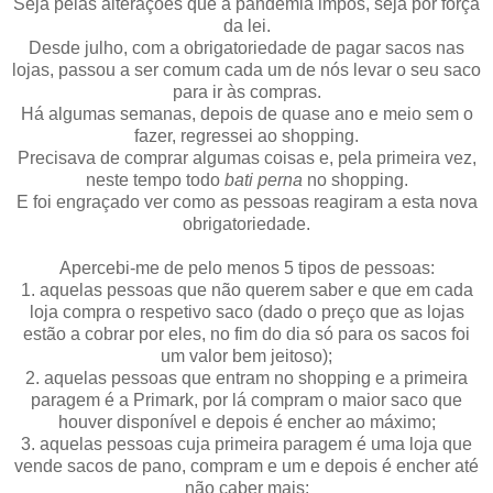
Seja pelas alterações que a pandemia impôs, seja por força
da lei.
Desde julho, com a obrigatoriedade de pagar sacos nas
lojas, passou a ser comum cada um de nós levar o seu saco
para ir às compras.
Há algumas semanas, depois de quase ano e meio sem o
fazer, regressei ao shopping.
Precisava de comprar algumas coisas e, pela primeira vez,
neste tempo todo
bati perna
no shopping.
E foi engraçado ver como as pessoas reagiram a esta nova
obrigatoriedade.
Apercebi-me de pelo menos 5 tipos de pessoas:
1. aquelas pessoas que não querem saber e que em cada
loja compra o respetivo saco (dado o preço que as lojas
estão a cobrar por eles, no fim do dia só para os sacos foi
um valor bem jeitoso);
2. aquelas pessoas que entram no shopping e a primeira
paragem é a Primark, por lá compram o maior saco que
houver disponível e depois é encher ao máximo;
3. aquelas pessoas cuja primeira paragem é uma loja que
vende sacos de pano, compram e um e depois é encher até
não caber mais;