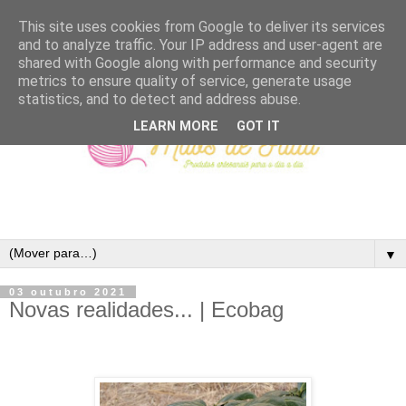
This site uses cookies from Google to deliver its services
and to analyze traffic. Your IP address and user-agent are
shared with Google along with performance and security
metrics to ensure quality of service, generate usage
statistics, and to detect and address abuse.
LEARN MORE
GOT IT
▼
03 outubro 2021
Novas realidades... | Ecobag