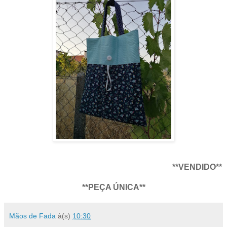
**VENDIDO**
**PEÇA ÚNICA**
Mãos de Fada
à(s)
10:30