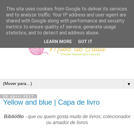
This site uses cookies from Google to deliver its services
and to analyze traffic. Your IP address and user-agent are
shared with Google along with performance and security
metrics to ensure quality of service, generate usage
statistics, and to detect and address abuse.
LEARN MORE
GOT IT
▼
28 abril 2017
Yellow and blue | Capa de livro
Bibliófilo
- que ou quem gosta muito de livros; colecionador
ou amador de livros