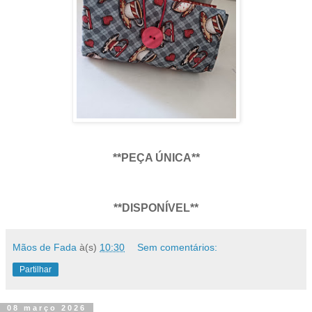
**PEÇA ÚNICA**
**DISPONÍVEL**
Mãos de Fada
à(s)
10:30
Sem comentários:
Partilhar
08 março 2026