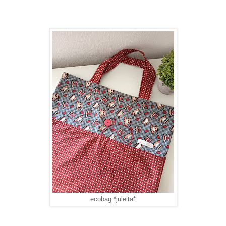
ecobag *juleita*