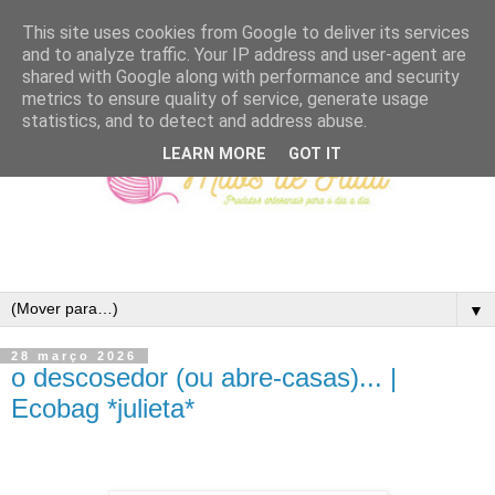
This site uses cookies from Google to deliver its services
and to analyze traffic. Your IP address and user-agent are
shared with Google along with performance and security
metrics to ensure quality of service, generate usage
statistics, and to detect and address abuse.
LEARN MORE
GOT IT
▼
28 março 2026
o descosedor (ou abre-casas)... |
Ecobag *julieta*