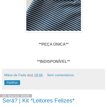
**PEÇA ÚNICA**
**INDISPONÍVEL**
Mãos de Fada
à(s)
19:06
Sem comentários:
Partilhar
22 março 2026
Será? | Kit *Leitores Felizes*