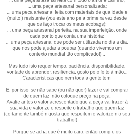
... uma peça artesanal feita com todo o amor e carinho;
... uma peça artesanal personalizada;
... uma peça artesanal feita com materiais de qualidade e
(muito!) resistente (vou este ano pela primeira vez desde
que os faço trocar os meus ecobags);
... uma peça artesanal perfeita, na sua imperfeição, onde
cada ponto que conta uma história;
... uma peça artesanal que pode ser utilizada no dia a dia,
que nos pode ajudar a poupar (quando vivemos um
contexto mundial tão complicado!)...
Mas tudo isto requer tempo, paciência, disponibilidade,
vontade de aprender, resiliência, gosto pelo feito à mão...
Características que nem toda a gente tem.
E, por isso, se não sabe (ou não quer) fazer e vai comprar
de quem faz, não coloque preço na peça.
Avalie antes o valor acrescentado que a peça vai trazer à
sua vida e valorize e respeite o trabalho que quem faz
(certamente também gosta que respeitem e valorizem o seu
trabalho!)
Porque se acha que é muito caro, então compre os