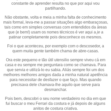
constante de aprender resulta no que por aqui vou
partilhando.
Não obstante, volta e meia a minha falta de conhecimento
mais formal, leva-me a passar situações algo embaraçosas,
tais como em simples conversas com entendidos da áreas
que (e bem!) usam os nomes técnicos é ver aqui a
je
a
patinar completamente pois desconhece os mesmos.
Foi o que aconteceu, por exemplo com o descosedor, a
quem muita gente também chama de abre-casas.
Ora este pequeno e tão útil utensilio sempre viveu cá em
casa e eu sempre me perguntara como se chamava. Para
que servia e utilizá-lo eu sabia. Aliás sempre foi um dos
melhores melhores amigos dada a minha natural apetência
para necessitar de desfazer o que faço. Mas quando
precisava dele chamava-lhe aquilo que serve para
desmanchar.
Pois bem, descobri o seu nome verdadeiro no dia em que
fui buscar o meu Ferrari da costura e já depois de alguns
anitos de costura criativa.