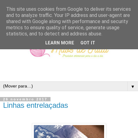
This site uses cookies from Google to deliver its services
and to analyze traffic. Your IP address and user-agent are
shared with Google along with performance and security
metrics to ensure quality of service, generate usage
statistics, and to detect and address abuse.
LEARN MORE
GOT IT
▼
26 novembro 2017
Linhas entrelaçadas