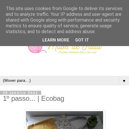
This site uses cookies from Google to deliver its services
and to analyze traffic. Your IP address and user-agent are
shared with Google along with performance and security
metrics to ensure quality of service, generate usage
statistics, and to detect and address abuse.
LEARN MORE
GOT IT
▼
30 janeiro 2022
1º passo... | Ecobag