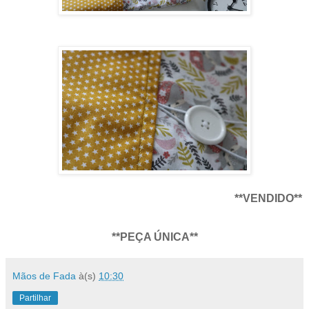
**VENDIDO**
**PEÇA ÚNICA**
Mãos de Fada
à(s)
10:30
Partilhar