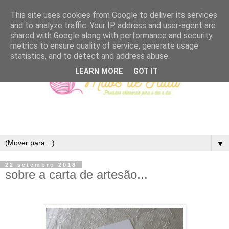
This site uses cookies from Google to deliver its services
and to analyze traffic. Your IP address and user-agent are
shared with Google along with performance and security
metrics to ensure quality of service, generate usage
statistics, and to detect and address abuse.
LEARN MORE
GOT IT
▼
22 setembro 2018
sobre a carta de artesão...