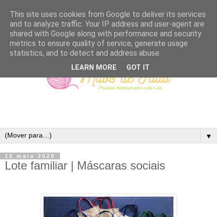
This site uses cookies from Google to deliver its services
and to analyze traffic. Your IP address and user-agent are
shared with Google along with performance and security
metrics to ensure quality of service, generate usage
statistics, and to detect and address abuse.
LEARN MORE
GOT IT
▼
12 maio 2020
Lote familiar | Máscaras sociais