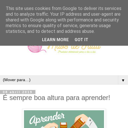
This site uses cookies from Google to deliver its services
and to analyze traffic. Your IP address and user-agent are
shared with Google along with performance and security
metrics to ensure quality of service, generate usage
statistics, and to detect and address abuse.
LEARN MORE
GOT IT
▼
08 abril 2019
É sempre boa altura para aprender!