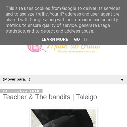
This site uses cookies from Google to deliver its services
and to analyze traffic. Your IP address and user-agent are
shared with Google along with performance and security
metrics to ensure quality of service, generate usage
statistics, and to detect and address abuse.
LEARN MORE
GOT IT
▼
26 outubro 2018
Teacher & The bandits | Taleigo