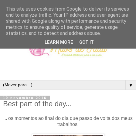
This site uses cookies from Google to deliver its services
and to analyze traffic. Your IP address and user-agent are
shared with Google along with performance and security
metrics to ensure quality of service, generate usage
statistics, and to detect and address abuse.
LEARN MORE
GOT IT
▼
10 novembro 2016
Best part of the day...
... os momentos ao final do dia que passo de volta dos meus
trabalhos.