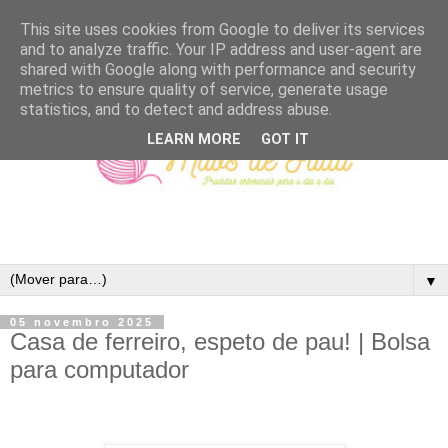
This site uses cookies from Google to deliver its services
and to analyze traffic. Your IP address and user-agent are
shared with Google along with performance and security
metrics to ensure quality of service, generate usage
statistics, and to detect and address abuse.
LEARN MORE
GOT IT
▼
05 novembro 2025
Casa de ferreiro, espeto de pau! | Bolsa
para computador